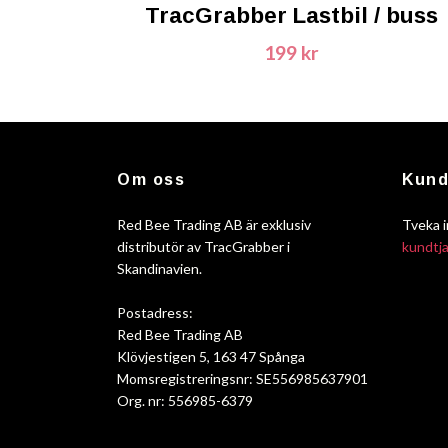
TracGrabber Lastbil / buss
199 kr
Om oss
Kund
Red Bee Trading AB är exklusiv
Tveka i
distributör av TracGrabber i
kundtj
Skandinavien.
Postadress:
Red Bee Trading AB
Klövjestigen 5, 163 47 Spånga
Momsregistreringsnr: SE556985637901
Org. nr: 556985-6379