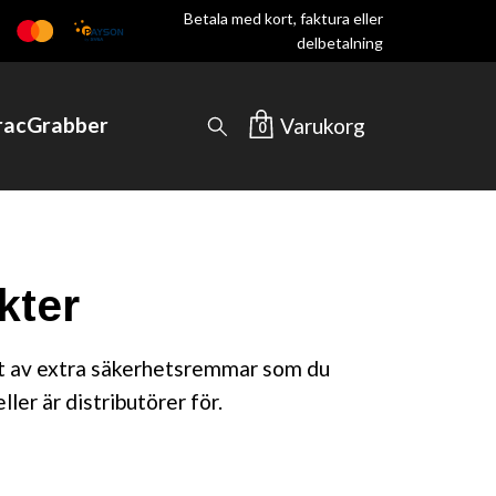
Betala med kort, faktura eller
delbetalning
TracGrabber
Varukorg
0
kter
nt av extra säkerhetsremmar som du
ler är distributörer för.