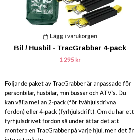
Lägg i varukorgen
Bil / Husbil - TracGrabber 4-pack
1 295 kr
Följande paket av TracGrabber är anpassade för
personbilar, husbilar, minibussar och ATV's. Du
kan välja mellan 2-pack (för tvåhjulsdrivna
fordon) eller 4-pack (fyrhjulsdrift). Om du har ett
fyrhjulsdrivet fordon så underlättar det att
montera en TracGrabber på varje hjul, men det är
inte ett måste.