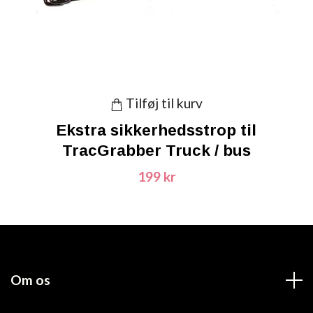
Tilføj til kurv
Ekstra sikkerhedsstrop til
TracGrabber Truck / bus
199 kr
Om os