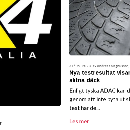
31/05, 2023
av Andreas Magnusson,
Nya testresultat vis
slitna däck
Enligt tyska ADAC kan de
genom att inte byta ut s
test har de...
Les mer
r