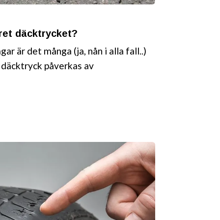
et däcktrycket?
 är det många (ja, nån i alla fall..)
 däcktryck påverkas av