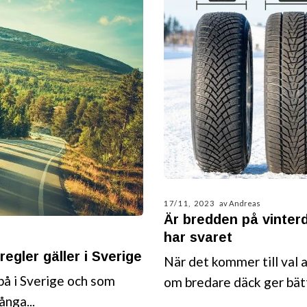
17/11, 2023
av Andreas
Är bredden på vinter
har svaret
egler gäller i Sverige
När det kommer till val a
 på i Sverige och som
om bredare däck ger bätt
ånga...