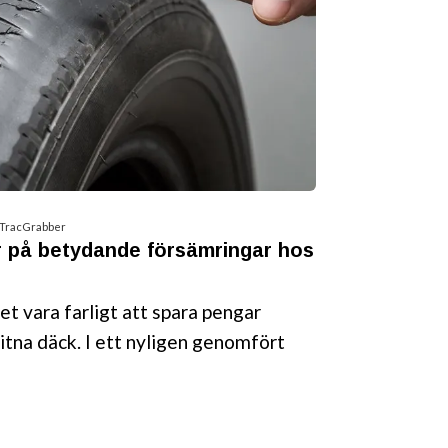
 TracGrabber
ar på betydande försämringar hos
t vara farligt att spara pengar
litna däck. I ett nyligen genomfört