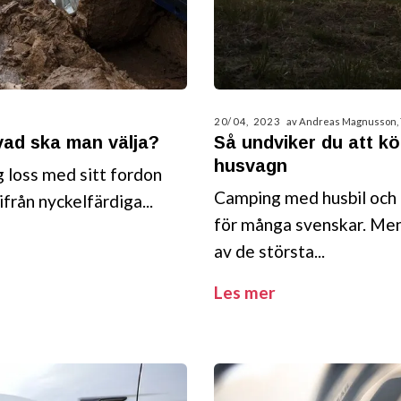
20/04, 2023
av Andreas Magnusson,
 vad ska man välja?
Så undviker du att kö
husvagn
ig loss med sitt fordon
Camping med husbil och 
ifrån nyckelfärdiga...
för många svenskar. Men
av de största...
Les mer