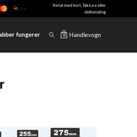
Betal med kort, faktura eller
delbetaling
rabber fungerer
Handlevogn
0
r