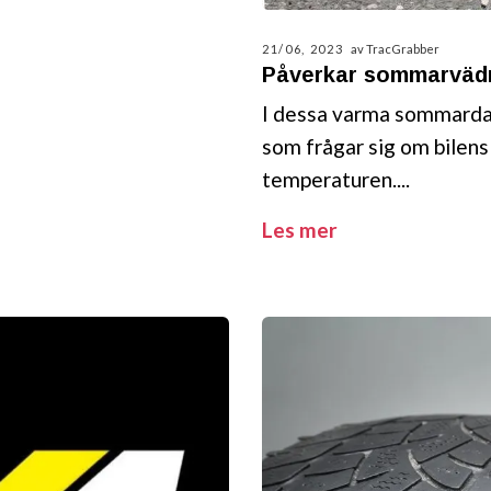
21/06, 2023
av TracGrabber
Påverkar sommarvädr
I dessa varma sommardagar
som frågar sig om bilens
temperaturen....
Les mer