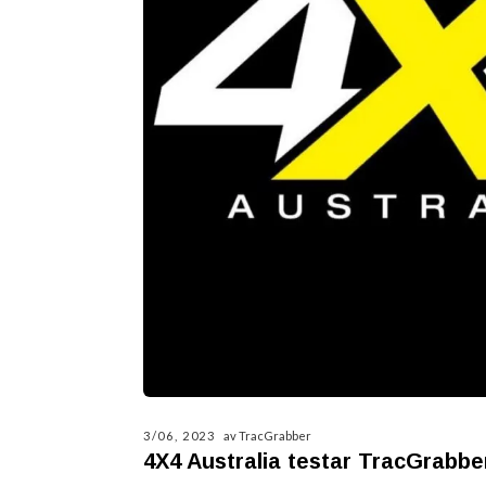
3/06, 2023
av TracGrabber
4X4 Australia testar TracGrabbe