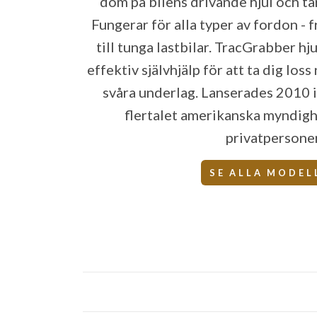
dom på bilens drivande hjul och tar 
Fungerar för alla typer av fordon - f
till tunga lastbilar. TracGrabber hj
effektiv självhjälp för att ta dig los
svåra underlag. Lanserades 2010 
flertalet amerikanska myndigh
privatpersoner
SE ALLA MODEL