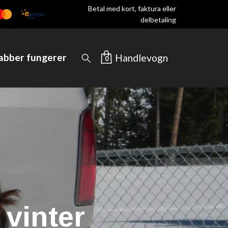
Betal med kort, faktura eller
delbetaling
rabber fungerer
Handlevogn
0
 och bussar