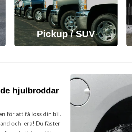
Pickup / SUV
ade hjulbroddar
A
för att få loss din bil.
sand och lera! Du fäster