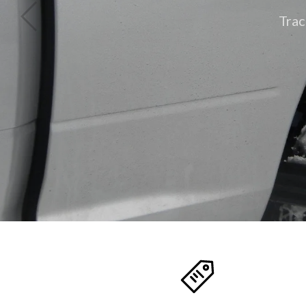
Våra broddar för däcken på