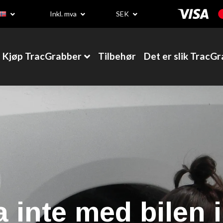
Inkl. mva
SEK
Kjøp TracGrabber
Tilbehør
Det er slik TracG
r till lastbilar