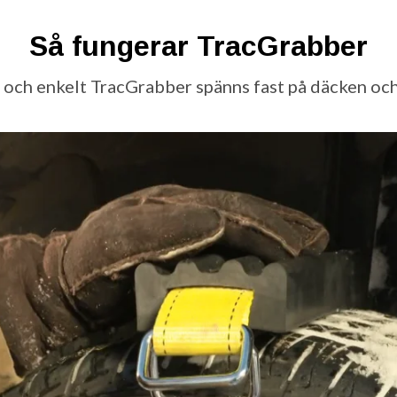
Så fungerar TracGrabber
 och enkelt TracGrabber spänns fast på däcken och t