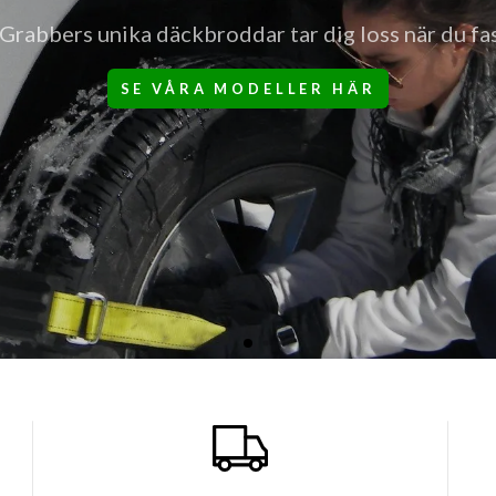
 tyngre fordon tar dig ur situationer som annars 
HANDLA HÄR