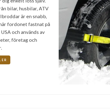
dig enkelt loss själv.
rån bilar, husbilar, ATV
ulbroddar är en snabb,
s när fordonet fastnat på
i USA och används av
eter, företag och
.
LER