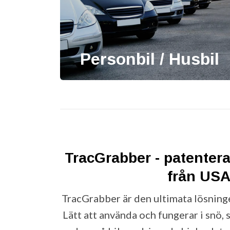
Personbil / Husbil
TracGrabber - patenter
från US
TracGrabber är den ultimata lösningen 
Lätt att använda och fungerar i snö, 