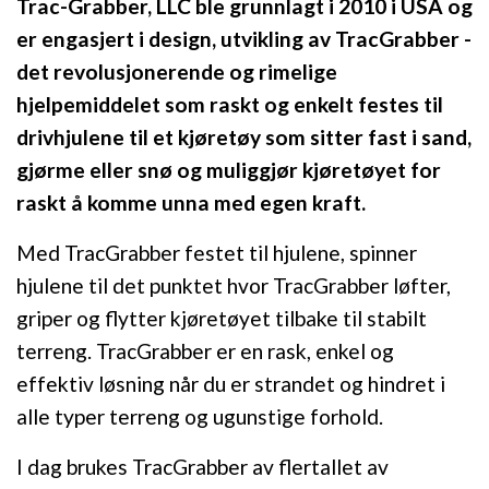
Trac-Grabber, LLC ble grunnlagt i 2010 i USA og
er engasjert i design, utvikling av TracGrabber -
det revolusjonerende og rimelige
hjelpemiddelet som raskt og enkelt festes til
drivhjulene til et kjøretøy som sitter fast i sand,
gjørme eller snø og muliggjør kjøretøyet for
raskt å komme unna med egen kraft.
Med TracGrabber festet til hjulene, spinner
hjulene til det punktet hvor TracGrabber løfter,
griper og flytter kjøretøyet tilbake til stabilt
terreng. TracGrabber er en rask, enkel og
effektiv løsning når du er strandet og hindret i
alle typer terreng og ugunstige forhold.
I dag brukes TracGrabber av flertallet av