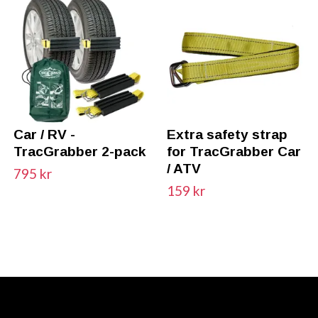
Car / RV -
Extra safety strap
TracGrabber 2-pack
for TracGrabber Car
/ ATV
795 kr
159 kr