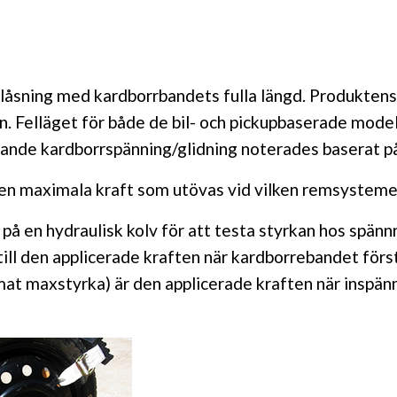
låsning med kardborrbandets fulla längd. Produkten
. Felläget för både de bil- och pickupbaserade mode
nde kardborrspänning/glidning noterades baserat på 
en maximala kraft som utövas vid vilken remsystemet
 på en hydraulisk kolv för att testa styrkan hos spänn
) till den applicerade kraften när kardborrebandet förs
at maxstyrka) är den applicerade kraften när inspän