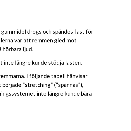
s gummidel drogs och spändes fast för
llerna var att remmen gled mot
hörbara ljud.
 inte längre kunde stödja lasten.
remmarna. I följande tabell hänvisar
t började ”stretching” (”spännas”),
ningssystemet inte längre kunde bära