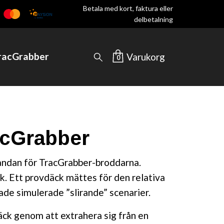
Betala med kort, faktura eller
delbetalning
TracGrabber
Varukorg
0
acGrabber
andan för TracGrabber-broddarna.
k. Ett provdäck mättes för den relativa
de simulerade ”slirande” scenarier.
äck genom att extrahera sig från en