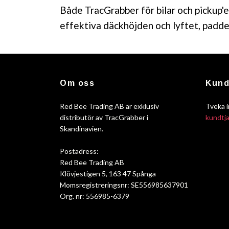
Både TracGrabber för bilar och pickup'e
effektiva däckhöjden och lyftet, padde
Om oss
Kund
Red Bee Trading AB är exklusiv
Tveka i
distributör av TracGrabber i
kundtj
Skandinavien.
Postadress:
Red Bee Trading AB
Klövjestigen 5, 163 47 Spånga
Momsregistreringsnr: SE556985637901
Org. nr: 556985-6379