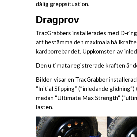
dålig greppsituation.
Dragprov
TracGrabbers installerades med D-ring
att bestämma den maximala hållkraften
kardborrebandet. Uppkomsten av inleda
Den ultimata registrerade kraften är d
Bilden visar en TracGrabber installerad
”Initial Slipping” (”inledande glidning”
medan ”Ultimate Max Strength” (”ultim
lasten.