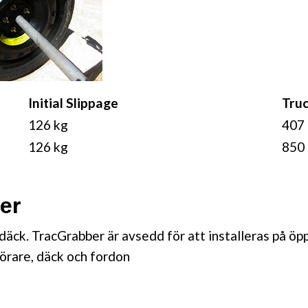
Initial Slippage
Truc
126 kg
407
126 kg
850
er
däck. TracGrabber är avsedd för att installeras på öp
örare, däck och fordon