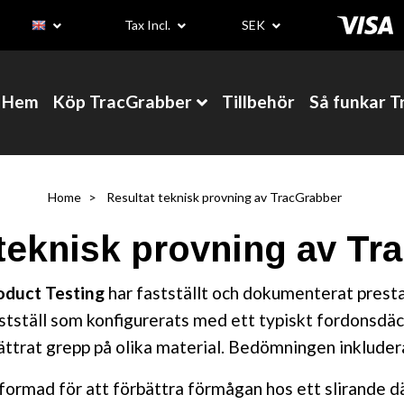
Tax Incl.
SEK
Hem
Köp TracGrabber
Tillbehör
Så funkar 
Home
Resultat teknisk provning av TracGrabber
 teknisk provning av Tr
oduct Testing
har fastställt och dokumenterat prest
stställ som konfigurerats med ett typiskt fordonsdäc
trat grepp på olika material. Bedömningen inkludera
formad för att förbättra förmågan hos ett slirande d