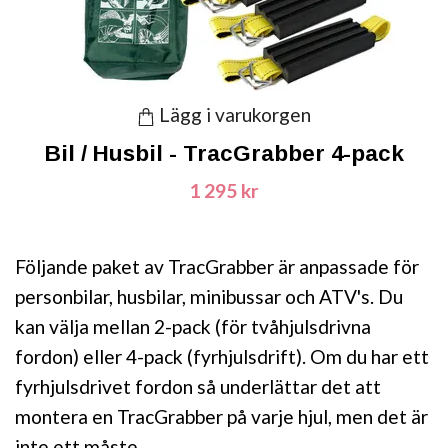
Lägg i varukorgen
Bil / Husbil - TracGrabber 4-pack
1 295 kr
Följande paket av TracGrabber är anpassade för
personbilar, husbilar, minibussar och ATV's. Du
kan välja mellan 2-pack (för tvåhjulsdrivna
fordon) eller 4-pack (fyrhjulsdrift). Om du har ett
fyrhjulsdrivet fordon så underlättar det att
montera en TracGrabber på varje hjul, men det är
inte ett måste.