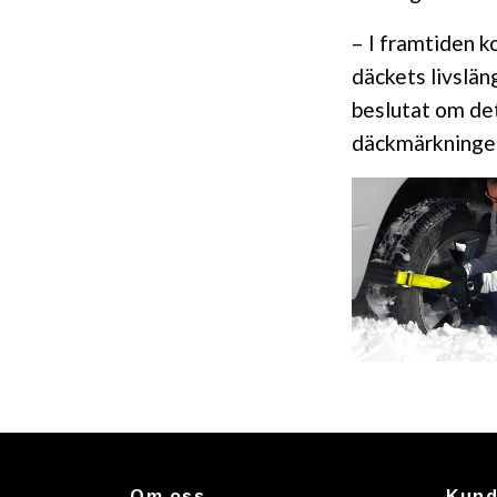
– I framtiden 
däckets livslän
beslutat om det
däckmärkningen
Om oss
Kund