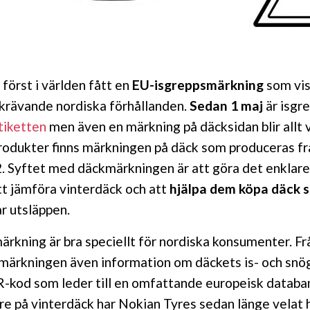
först i världen fått en
EU-isgreppsmärkning
som vis
 krävande nordiska förhållanden.
Sedan 1 maj
är isgr
tiketten
men även en märkning på däcksidan blir allt 
rodukter finns märkningen på däck som produceras f
 Syftet med däckmärkningen är att göra det enklare
t jämföra vinterdäck och att
hjälpa dem köpa däck 
r utsläppen.
rkning är bra speciellt för nordiska konsumenter. Fr
kmärkningen även information om däckets is- och snö
R-kod som leder till en omfattande europeisk databa
e på vinterdäck har Nokian Tyres sedan länge velat 