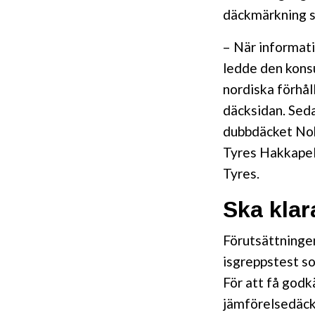
däckmärkning so
– När informat
ledde den kons
nordiska förhå
däcksidan. Sed
dubbdäcket Nok
Tyres Hakkapeli
Tyres.
Ska klar
Förutsättningen
isgreppstest s
För att få godk
jämförelsedäck