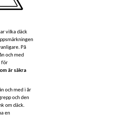
ar vilka däck
eppsmärkningen
vanligare. På
rån och med
 för
som är säkra
ån och med i år
grepp och den
nk om däck.
ha en