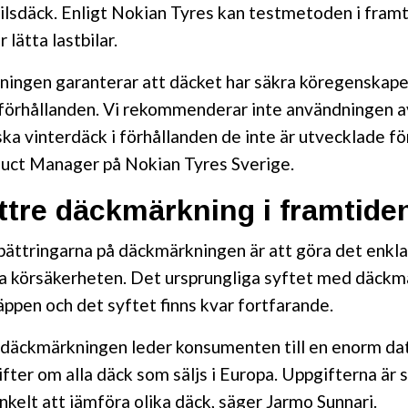
ilsdäck. Enligt Nokian Tyres kan testmetoden i fram
 lätta lastbilar.
ningen garanterar att däcket har säkra köregenskape
rförhållanden. Vi rekommenderar inte användningen a
ka vinterdäck i förhållanden de inte är utvecklade fö
uct Manager på Nokian Tyres Sverige.
tre däckmärkning i framtide
ättringarna på däckmärkningen är att göra det enklar
ka körsäkerheten. Det ursprungliga syftet med däckm
äppen och det syftet finns kvar fortfarande.
däckmärkningen leder konsumenten till en enorm d
ifter om alla däck som säljs i Europa. Uppgifterna är
enkelt att jämföra olika däck, säger Jarmo Sunnari.