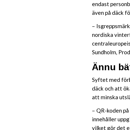
endast personb
även på däck för
– Isgreppsmärk
nordiska vinte
centraleuropeis
Sundholm, Prod
Ännu bät
Syftet med förb
däck och att ö
att minska utsl
– QR-koden på 
innehåller uppg
vilket gör det 