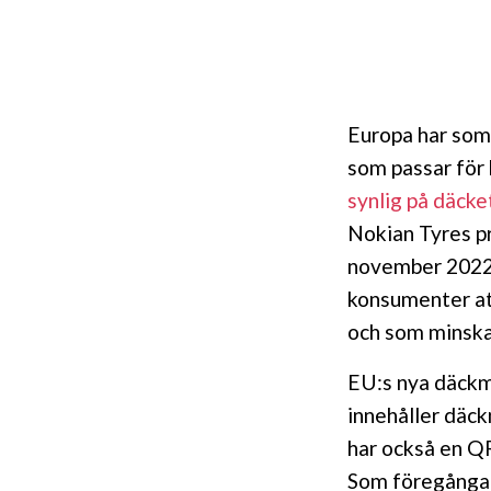
Europa har som 
som passar för
synlig på däcke
Nokian Tyres p
november 2022.
konsumenter at
och som minska
EU:s nya däckmä
innehåller däc
har också en Q
Som föregångar