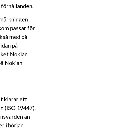
 förhållanden.
kmärkningen
som passar för
ckså med på
idan på
cket Nokian
på Nokian
t klarar ett
en (ISO 19447).
ränsvärden än
r i början