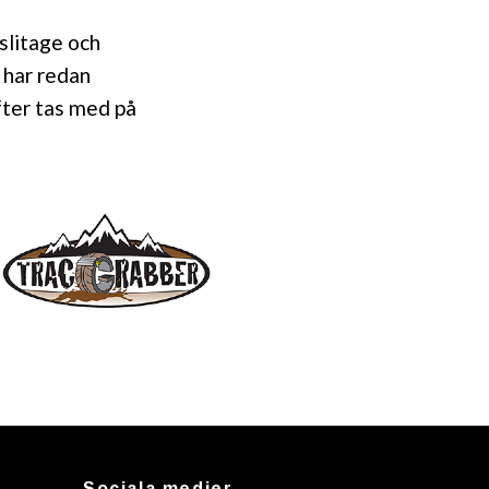
slitage och
 har redan
fter tas med på
Sociala medier