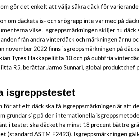
m gör det enkelt att välja säkra däck för varierande
ion om däckets is- och snögrepp inte var med på däc
umenterna vilse. Isgreppsmärkningen skiljer nu däck 
llanden från andra vinterdäck och märkningen är nu o
an november 2022 finns isgreppsmärkningen på däcks
ian Tyres Hakkapeliitta 10 och på dubbfria vinterdä
itta R5, berättar Jarmo Sunnari, global produktchef 
a isgreppstestet
 för att ett däck ska få isgreppsmärkningen är att de
om grundar sig på den internationella isgreppsmetod
änt i testet ska däcket ha minst 18 procent bättre g
et (standard ASTM F2493). Isgreppsmärkningen gälle