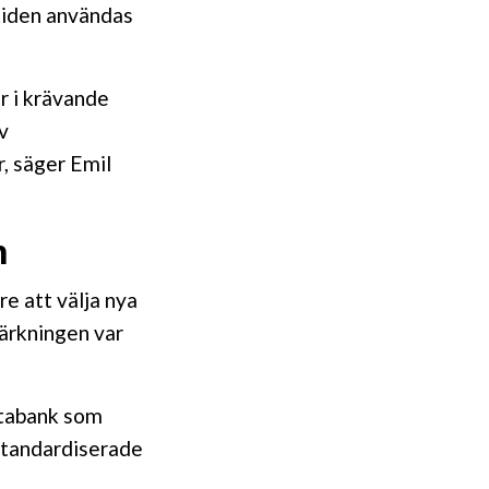
tiden användas
r i krävande
v
r, säger Emil
n
e att välja nya
ärkningen var
atabank som
 standardiserade