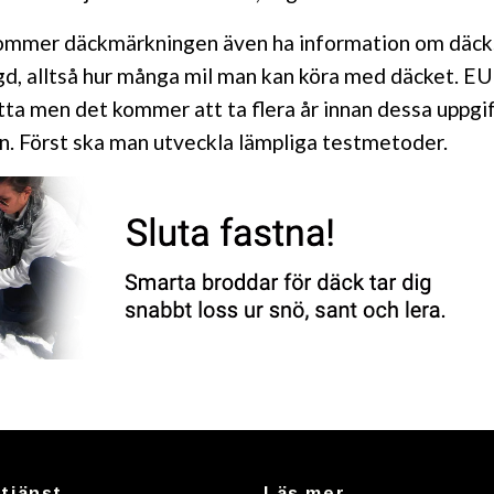
kommer däckmärkningen även ha information om däck
gd, alltså hur många mil man kan köra med däcket. EU
ta men det kommer att ta flera år innan dessa uppgi
. Först ska man utveckla lämpliga testmetoder.
tjänst
Läs mer