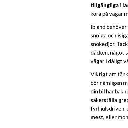
tillgängliga i 
köra på vägar 
Ibland behöver
snöiga och isig
snökedjor. Tac
däcken, något s
vägar i dåligt v
Viktigt att tänk
bör nämligen m
din bil har bakh
säkerställa gre
fyrhjulsdriven 
mest,
eller mont