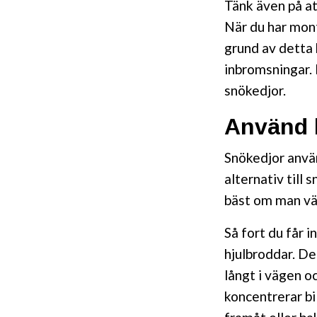
Tänk även på at
När du har mon
grund av detta 
inbromsningar. 
snökedjor.
Använd b
Snökedjor använ
alternativ till
bäst om man väl
Så fort du får i
hjulbroddar. Det
långt i vägen o
koncentrerar bi