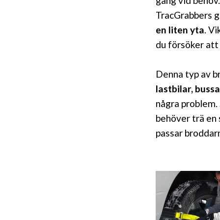
gång vid behov.
TracGrabbers gu
en liten yta
. Vi
du försöker att
Denna typ av b
lastbilar, buss
några problem. S
behöver trä en
passar broddar