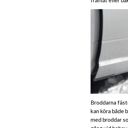
framåt eller ba
Broddarna fäste
kan köra både 
med broddar som