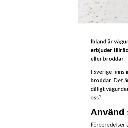
Ibland är vägun
erbjuder tillrä
eller broddar.
I Sverige finns
broddar
. Det ä
dåligt vägunder
oss?
Använd s
Förberedelser ä