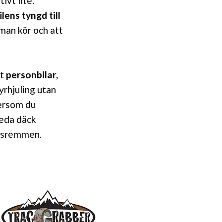
ivt lite.
lens tyngd till
man kör och att
kt
personbilar,
yrhjuling utan
ersom du
reda däck
etsremmen.