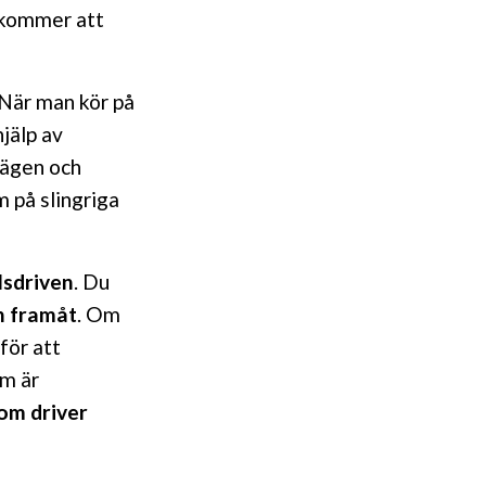
n kommer att
 När man kör på
jälp av
ägen och
m på slingriga
lsdriven
. Du
en framåt
. Om
för att
om är
om driver