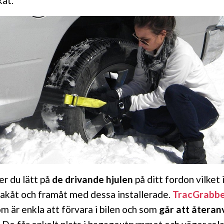
kåt.
r du lätt på
de drivande hjulen
på ditt fordon vilket
bakåt och framåt med dessa installerade.
TracGrabb
 är enkla att förvara i bilen och som
går att återa