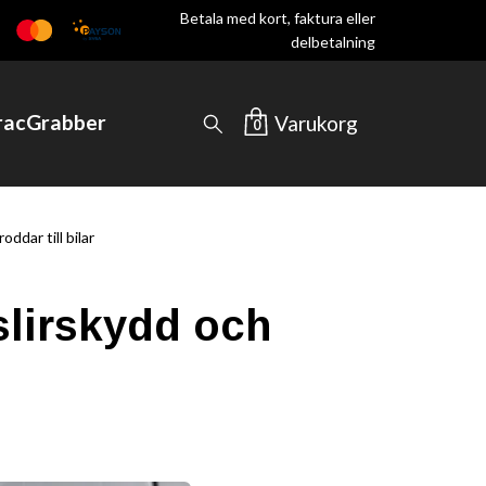
Betala med kort, faktura eller
delbetalning
TracGrabber
Varukorg
0
ddar till bilar
slirskydd och