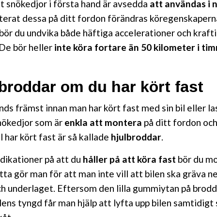
t snökedjor i första hand är avsedda
att användas i 
terat dessa på ditt fordon förändras köregenskapern
bör du undvika både häftiga accelerationer och kraft
De bör heller
inte köra fortare än 50 kilometer i ti
roddar om du har kört fast
ds främst innan man har kört fast med sin bil eller las
 snökedjor som är
enkla att montera
på ditt fordon och
 har kört fast är så kallade
hjulbroddar
.
ndikationer på att du
håller på att köra fast
bör du mo
ta gör man för att man inte vill att bilen ska gräva ner
ch underlaget. Eftersom den lilla gummiytan på brod
lens tyngd får man hjälp att lyfta upp bilen samtidigt