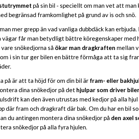
lastutrymmet
på sin bil - speciellt om man vet att ma
med begränsad framkomlighet på grund av is och snö.
 man mer grepp än vad vanliga dubbdäck kan erbjuda.
a vägar får man betydligt bättre köregenskaper med h
k vare snökedjorna så
ökar man dragkraften
mellan v
om i sin tur ger bilen en bättre förmåga att ta sig fra
äder.
a på är att ta höjd för om din bil är
fram- eller bakhju
ontera dina snökedjor på det
hjulpar som driver bil
julsdrift kan den även utrustas med kedjor på alla hjul 
pp där fram och dragkraft där bak. Om du har en bil s
kan du antingen montera dina snökedjor på
den axel s
era snökedjor på alla fyra hjulen.