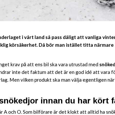
derlaget i vårt land så pass dåligt att vanliga vinte
cklig körsäkerhet. Då bör man istället titta närmar
 inget krav på att ens bil ska vara utrustad med
snöked
ndrar inte det faktum att det är en god idé att vara 
lag. Men vilken produkt ska man välja egentligen när 
nökedjor innan du har kört f
r A och O. Som bilförare är det klokt att alltid ha sn