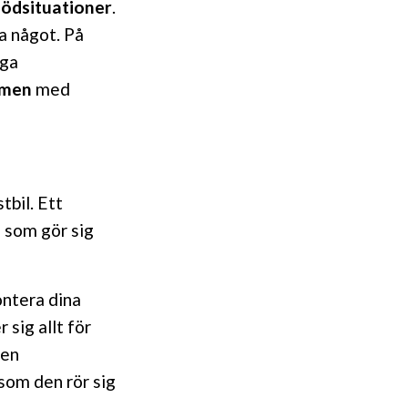
nödsituationer
.
a något. På
iga
mmen
med
tbil. Ett
 som gör sig
ntera dina
 sig allt för
den
 som den rör sig