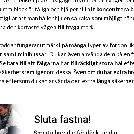
 De får enkelt plats i bagageutrymmet och väger relat
mmiblock är tåliga och hjälper till att
koncentrera bi
ktigt är att man håller hjulen
så raka som möjligt
när 
 ta den kortaste vägen till trygg mark.
roddar fungerar utmärkt på många typer av fordon li
ar samt minibussar
. Du kan även använda dem på en f
e bara till att
fälgarna har tillräckligt stora hål
eft
 säkerhetsrem igenom dessa. Även om du har extra b
na eftersom du kan använda den extra långa säkerh