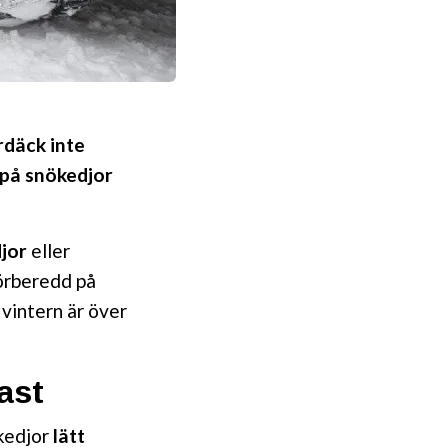
rdäck inte
e på snökedjor
jor
eller
förberedd på
vintern är över
ast
ökedjor
lätt