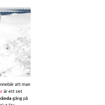
 innebär att man
er
är ett set
nvända
gång på